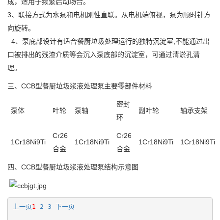
成，适用于频繁启动场合。
3、联接方式为水泵和电机刚性直联。从电机端俯视，泵为顺时针方
向旋转。
4、泵底部设计有适合餐厨垃圾处理运行的独特沉淀室,不能通过出
口被排出的残渣介质等会沉入泵底部的沉淀室，可通过清淤孔清
理。
三、CCB型餐厨垃圾浆液处理泵主要零部件材料
密封
泵体
叶轮
泵轴
副叶轮
轴承支架
环
Cr26
Cr26
1Cr18Ni9Ti
1Cr18Ni9Ti
1Cr18Ni9Ti
1Cr18Ni9Ti
合金
合金
四、CCB型餐厨垃圾浆液处理泵结构示意图
上一页
1
2
3
下一页