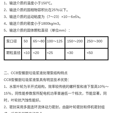
1、输送介质的温度小于150℃。
2、输送介质的固相物容积比在25％以下。
3、输送介质的运动粘度为（7～23）×10－6㎡/s。
4、输送介质的密度小于1800kg/m3。
5、输送介质的固体颗粒直径（单位mm）：
泵口径
50
65～80
100～125
150～200
250～300
颗粒直径
<10
<20
<25
<30
<50
二、CCB型餐厨垃圾浆液处理泵结构特点
CCB型餐厨垃圾浆液泵具有明显技术优势：
1、水泵叶轮为半开式结构，效率较传统的螺杆泵和液下泵高10％～
15％，同性能参数泵所配电机功率普遍低一个档次，节能显著，同
时，叶轮抗汽蚀性能好。
2、密封采用多面连环流体动力密封，由副叶轮密封和停机密封组