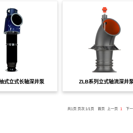
可抽式立式长轴深井泵
ZLB系列立式轴流深井
共1页 页次:1/1页
首页
上一页
1
下一