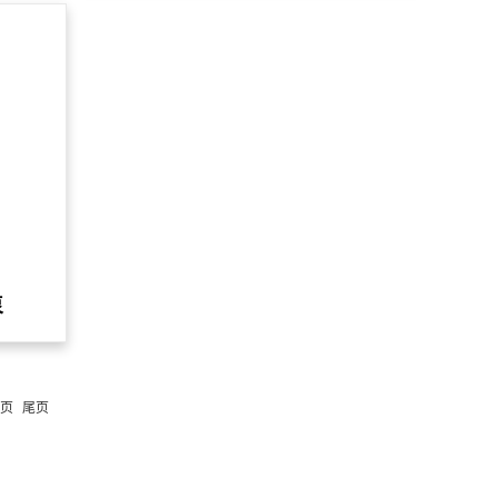
泵
页
尾页