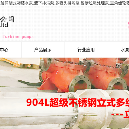
长轴筒袋式凝结水泵,液下排污泵,多吸头排污泵,餐厨垃圾处理泵,直角齿轮
中心
产品展示
行业应用
水