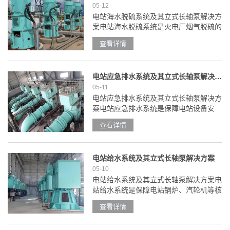
05-12
电站海水脱硫系统及其立式长轴泵解决方
案电站海水脱硫系统是火电厂烟气脱硫的
关键系统，通过海水的碱性成分吸收烟气
查看详情
中的二氧化硫等酸性气体，实现烟气净
化，最终将处理后的海水排回海洋，兼具
环保性与经济性，尤其适......
电站应急排水系统及其立式长轴泵解决方案
05-11
电站应急排水系统及其立式长轴泵解决方
案电站应急排水系统是保障电站设备安
全、避免因积水引发故障停机的关键系
查看详情
统，主要应对电站厂区突发暴雨积水、设
备检修排水、地下厂房淹没等场景，通过
快速抽排积水，保护核心发......
电站给水系统及其立式长轴泵解决方案
05-10
电站给水系统及其立式长轴泵解决方案电
站给水系统是保障电站锅炉、汽轮机等核
心设备稳定运行的关键系统，主要负责为
查看详情
电站提供符合水质要求的生产用水，涵盖
原水取水、水处理、给水输送等环节，最