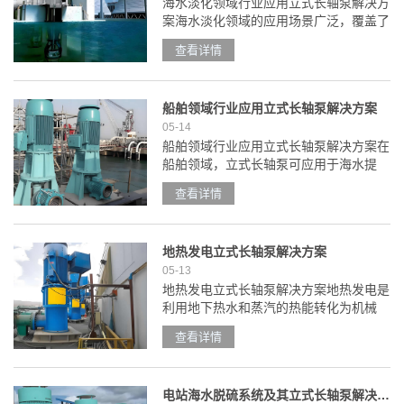
海水淡化领域行业应用立式长轴泵解决方
案海水淡化领域的应用场景广泛，覆盖了
供水、工业、生态治理等多个领域，立式
查看详情
长轴泵主要承担原海水抽取、系统配套保
障两类核心应用。1、海水淡化核心应用
场景?市政供水领域?......
船舶领域行业应用立式长轴泵解决方案
05-14
船舶领域行业应用立式长轴泵解决方案在
船舶领域，立式长轴泵可应用于海水提
升、锅炉给水、消防系统、污水排放等多
查看详情
个具体场景。一、具体场景解决方案：
1、海水提升系统?应用场景?：船舶在航
行过程中需要从海洋中提......
地热发电立式长轴泵解决方案
05-13
地热发电立式长轴泵解决方案地热发电是
利用地下热水和蒸汽的热能转化为机械
能，再进一步转化为电能的清洁能源发电
查看详情
方式，核心流程包含地热资源开采、能量
转换、发电及回灌等环节，其中长轴泵是
保障地热流体高效输送的......
电站海水脱硫系统及其立式长轴泵解决方案