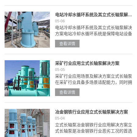
火力发电场景?用于锅炉给水系统，为锅
炉提供稳定、高压的给水......
电站冷却水循环系统及其立式长轴泵解决方案
05-06
电站冷却水循环系统及其立式长轴泵解决
方案电站冷却水循环系统是保障电站设备
稳定运行的关键系统，它通过输送冷却水
查看详情
带走设备运行产生的热量，避免设备因过
热故障，同时能提升能源利用效率。该系
统主要由冷却水池、循......
采矿行业应用立式长轴泵解决方案
05-05
采矿行业应用场景及解决方案立式长轴泵
在采矿行业具备多场景适配能力，同时拥
有突出的应用优势，在采矿行业的应用场
查看详情
景丰富，同时已有不少成功落地的典型案
例。采矿行业应用场景?矿井井下排水?
是立式长轴泵的核心应......
冶金钢铁行业应用立式长轴泵解决方案
05-04
立式长轴泵冶金钢铁行业应用解决方案立
式长轴泵是冶金钢铁行业恶劣工况的首选