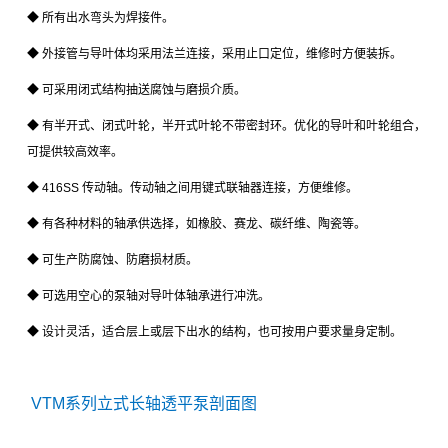
◆ 所有出水弯头为焊接件。
◆ 外接管与导叶体均采用法兰连接，采用止口定位，维修时方便装拆。
◆ 可采用闭式结构抽送腐蚀与磨损介质。
◆ 有半开式、闭式叶轮，半开式叶轮不带密封环。优化的导叶和叶轮组合，
可提供较高效率。
◆
416SS
传动轴。传动轴之间用键式联轴器连接，方便维修。
◆ 有各种材料的轴承供选择，如橡胶、赛龙、碳纤维、陶瓷等。
◆ 可生产防腐蚀、防磨损材质。
◆ 可选用空心的泵轴对导叶体轴承进行冲洗。
◆ 设计灵活，适合层上或层下出水的结构，也可按用户要求量身定制。
VTM系列立式长轴透平泵剖面图