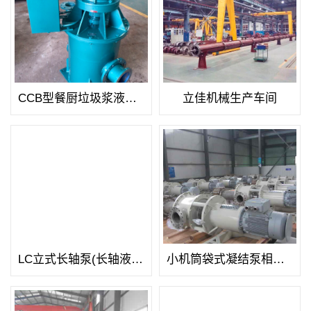
CCB型餐厨垃圾浆液处理泵喷漆作业完成
立佳机械生产车间
LC立式长轴泵(长轴液下泵)07
小机筒袋式凝结泵相册04