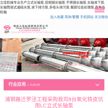
立佳机械专业生产立式长轴泵,双相钢长轴泵,不锈钢长轴泵,长轴液下泵,
长轴筒袋式凝结水泵,液下排污泵,多吸头排污泵,餐厨垃圾处理泵,直角齿
轮箱
加入收藏
简体/繁體
手机网站
关注微信
行业应用
ALBUM
浦钢搬迁罗泾工程采购我司8台氧化铁皮坑
用LC立式长轴泵