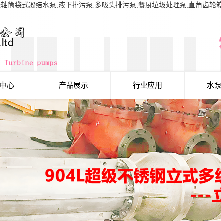
长轴筒袋式凝结水泵,液下排污泵,多吸头排污泵,餐厨垃圾处理泵,直角齿轮
中心
产品展示
行业应用
水