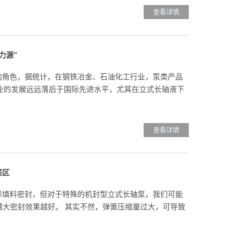
查看详情
力源”
的角色，据统计，在钢铁冶金、石油化工行业，泵类产品
内泵业的发展远远落后于国际先进水平，尤其在立式长轴液下
查看详情
误区
择填料密封，但对于特殊的机封型立式长轴泵，我们可能
越大密封效果越好。 其实不然，弹簧压缩量过大，可导致