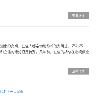
查看详情
湖南的女婿，立佳人都亲切地称呼他为阿基。 不知不
基和立佳的缘分很是特殊。几年前，立佳的胡总在巡视供应
查看详情
4
15
下一页
尾页