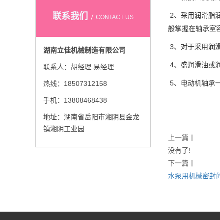
联系我们
2、采用润滑脂
CONTACT US
般掌握在轴承室容
3、对于采用润
湖南立佳机械制造有限公司
4、盛润滑油或
联系人：胡经理 易经理
5、电动机轴承
热线：18507312158
手机：13808468438
地址：湖南省岳阳市湘阴县金龙
镇湘阴工业园
上一篇
丨
没有了!
下一篇
丨
水泵用机械密封