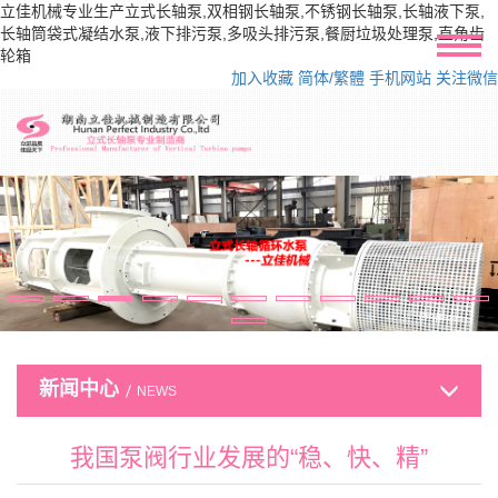
立佳机械专业生产立式长轴泵,双相钢长轴泵,不锈钢长轴泵,长轴液下泵,
长轴筒袋式凝结水泵,液下排污泵,多吸头排污泵,餐厨垃圾处理泵,直角齿
轮箱
加入收藏
简体/繁體
手机网站
关注微信
新闻中心
NEWS
我国泵阀行业发展的“稳、快、精”