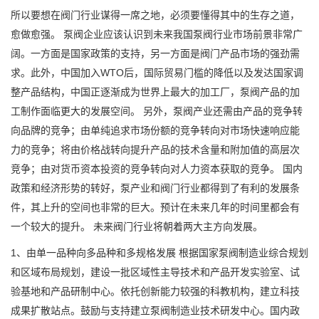
所以要想在阀门行业谋得一席之地，必须要懂得其中的生存之道，
愈做愈强。 泵阀企业应该认识到未来我国泵阀行业市场前景非常广
阔。一方面是国家政策的支持，另一方面是阀门产品市场的强劲需
求。此外，中国加入WTO后，国际贸易门槛的降低以及发达国家调
整产品结构，中国正逐渐成为世界上最大的加工厂，泵阀产品的加
工制作面临更大的发展空间。 另外，泵阀产业还需由产品的竞争转
向品牌的竞争；由单纯追求市场份额的竞争转向对市场快速响应能
力的竞争；将由价格战转向提升产品的技术含量和附加值的高层次
竞争；由对货币资本投资的竞争转向对人力资本获取的竞争。 国内
政策和经济形势的转好，泵产业和阀门行业都得到了有利的发展条
件，其上升的空间也非常的巨大。预计在未来几年的时间里都会有
一个较大的提升。 未来阀门行业将朝着两大主方向发展。
1、由单一品种向多品种和多规格发展 根据国家泵阀制造业综合规划
和区域布局规划，建设一批区域性主导技术和产品开发实验室、试
验基地和产品研制中心。依托创新能力较强的科教机构，建立科技
成果扩散站点。鼓励与支持建立泵阀制造业技术研发中心。国内政