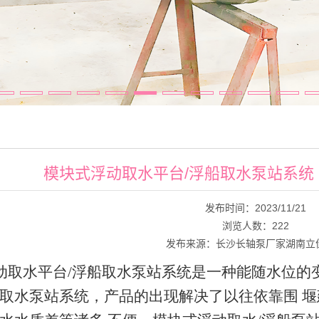
模块式浮动取水平台/浮船取水泵站系统
发布时间：2023/11/21
浏览人数：
222
发布来源：长沙长轴泵厂家湖南立
动取水平台/浮船取水泵站系统是一种能
随
水位
的
取水
泵
站系
统
，产
品
的出
现
解决
了
以往
依
靠围 