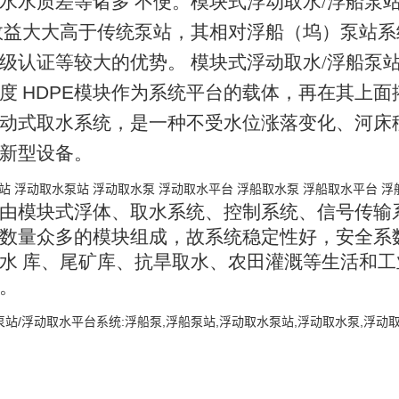
水
水
质差
等
诸多 不便。模块式浮动取水/浮船泵
效益大大高于传统泵站
，
其相
对
浮船
（
坞）
泵
站系
级
认
证等
较
大的
优
势。 模块式浮动取水/浮船泵
度
HDP
E
模块作为系统平台的载体，再在其上
面
动式
取
水系
统
，是
一
种不
受
水位
涨
落变
化
、河
床
新
型
设备。
由模块式浮体、取水
系
统、
控
制系
统
、信
号
传输
数量众多的
模
块组
成
，故
系
统稳
定
性好
，
安全
系
水 库、尾矿库、抗旱取水
、
农田
灌
溉等
生
活和
工
。
站/浮动取水平台系统:浮船泵,浮船泵站,浮动取水泵站,浮动取水泵,浮动取