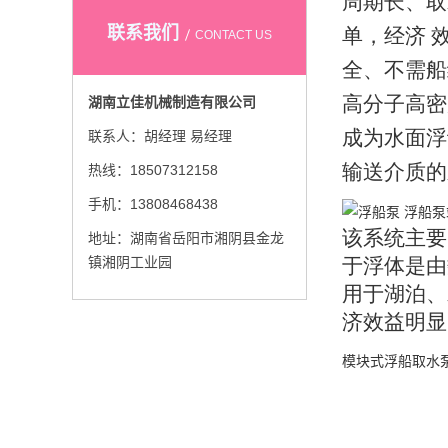
周
期长
、
取
联系我们
单
，
经济 
CONTACT US
全、不
需
船
高
分
子高
密
湖南立佳机械制造有限公司
成为水面
浮
联系人：胡经理 易经理
输送介质的
热线：18507312158
手机：13808468438
该系统主要
地址：湖南省岳阳市湘阴县金龙
镇湘阴工业园
于浮体是由
用
于湖
泊
、
济效
益
明显
模块式浮船取水泵