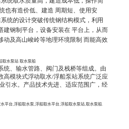
站
系
统取
水
质量
高
，建
造
成本
低
，操
作
简
统
也有
造
价低
、
建造 周期短、使用安
站系统的
设
计突
破
传统
钢
结构
模
式，
利
用
搭建
钢
制平
台
，设
备
安
装
在 平台上，从而
移动
及
高山
峻
岭等
地
理环
境
限制 而能高效
系
统、
输
水管
路
、阀
门
及栈
桥
等组
成
。由
数高
模
块式
浮动取水/浮船泵站
系统
广
泛应
业引
水
。产
品
技术
先
进、
适
应范
围
广，
经
水平台,浮船取水泵,浮船取水平台,浮船取水泵站,取水泵船.