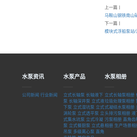
上一篇
丨
马鞍山钢铁南山矿
下一篇
丨
模块式浮船泵站
水泵资讯
水泵产品
水泵相册
公司新闻
行业新闻
立式长轴泵
长轴液下
立式长轴泵相册
泵
长轴深井泵
立式液
垃圾处理泵相册
下泵
立式湿坑泵
立式
式凝结水泵相册
涡轮泵
立式透平泵
立
头排污泵相册
液
式集水坑泵
立式冷凝
污泵相册
直角齿
泵
立式餐厨泵
立式悬
相册
生产场景相
吊泵
多级离心泵
直角