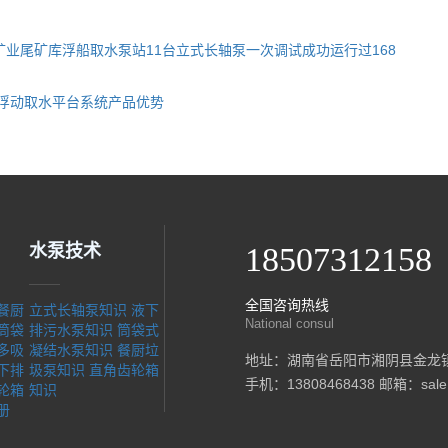
业尾矿库浮船取水泵站11台立式长轴泵一次调试成功运行过168
/浮动取水平台系统产品优势
水泵技术
18507312158
全国咨询热线
餐厨
立式长轴泵知识
液下
National consul
筒袋
排污水泵知识
筒袋式
多吸
凝结水泵知识
餐厨垃
地址：湖南省岳阳市湘阴县金龙
下排
圾泵知识
直角齿轮箱
手机：13808468438 邮箱：sale@
轮箱
知识
册