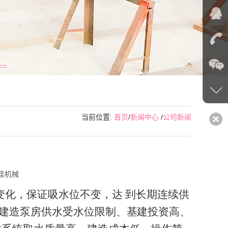
当前位置:
首页
/
新闻中心
/
公司新闻
佳机械
变化
，
保证
吸
水位
不
变，达 到长期连续供
堰建造泵房供水受水位
限
制、
基
建投
资
高、