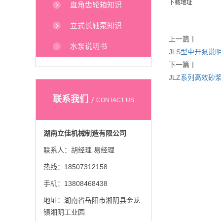
下载地址
直角齿轮箱知识
立式长轴泵知识
上一篇
丨
水泵说明书
JLS型中开泵说
下一篇
丨
JLZ系列高效砂
联系我们
CONTACT US
湖南立佳机械制造有限公司
联系人：胡经理 易经理
热线：18507312158
手机：13808468438
地址：湖南省岳阳市湘阴县金龙
镇湘阴工业园